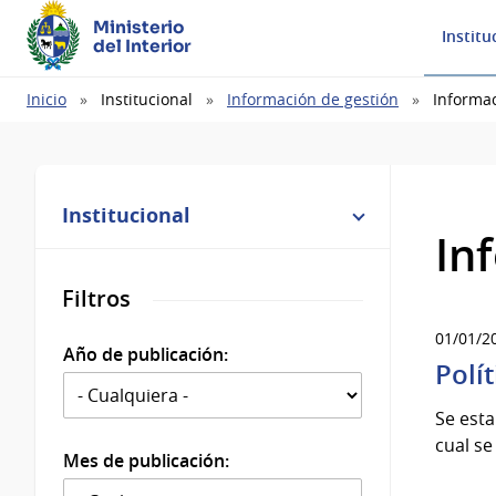
Ministerio
Institu
del Interior
Ruta
Inicio
Institucional
Información de gestión
Informac
de
navegación
Institucional
In
Filtros
01/01/2
Año de publicación:
Polí
Se esta
cual se
Mes de publicación: