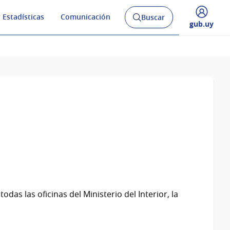
 Estadísticas
Comunicación
Buscar
Abrir
Desplegar
gub.uy
buscador
menú
y
de
das las oficinas del Ministerio del Interior, la