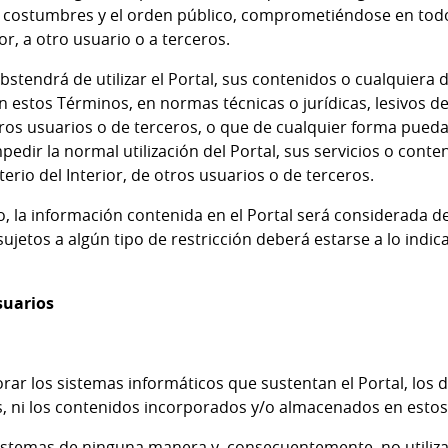
s costumbres y el orden público, comprometiéndose en todo
ior
, a otro usuario o a terceros.
bstendrá de utilizar el Portal, sus contenidos o cualquiera d
 en estos Términos, en normas técnicas o jurídicas, lesivos d
tros usuarios o de terceros, o que de cualquier forma puedan
pedir la normal utilización del Portal, sus servicios o cont
terio del Interior
, de otros usuarios o de terceros.
o, la información contenida en el Portal será considerada d
sujetos a algún tipo de restricción deberá estarse a lo ind
suarios
iorar los sistemas informáticos que sustentan el Portal, los 
s, ni los contenidos incorporados y/o almacenados en estos
sistemas de ninguna manera y, consecuentemente, no utiliz