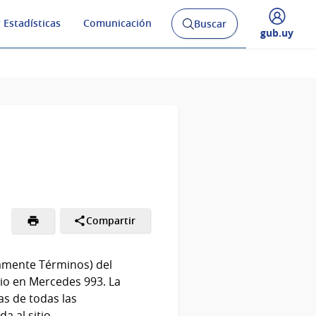
 Estadísticas
Comunicación
Buscar
Abrir
Desplegar
gub.uy
buscador
menú
y
de
Compartir
tamente Términos) del
lio en
Mercedes 993
. La
vas de todas las
a al sitio.