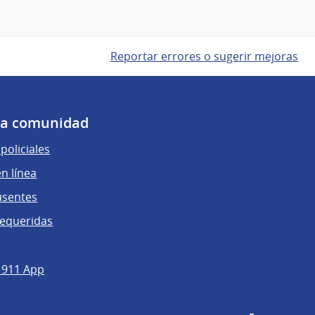
Reportar errores o sugerir mejoras
 la comunidad
policiales
n línea
usentes
requeridas
 911 App