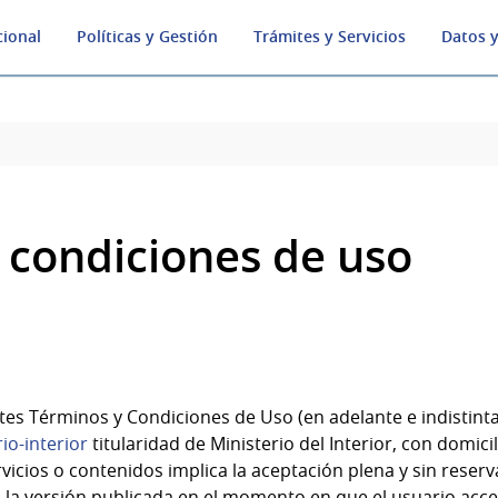
cional
Políticas y Gestión
Trámites y Servicios
Datos y
 condiciones de uso
tes Términos y Condiciones de Uso (en adelante e indistin
io-interior
titularidad de
Ministerio del Interior
, con domici
ervicios o contenidos implica la aceptación plena y sin reser
la versión publicada en el momento en que el usuario acced