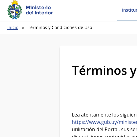
Ministerio
Institu
del Interior
Ruta
Inicio
Términos y Condiciones de Uso
de
navegación
Términos y
Lea atentamente los siguien
https://www.gub.uy/minister
utilización del Portal, sus s
disposiciones contenidas en 