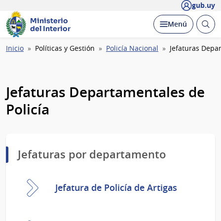
gub.uy
Ministerio
Abrir
Desplegar
Menú
del Interior
busc
Ruta
Inicio
Políticas y Gestión
Policía Nacional
Jefaturas Depar
de
navegación
Jefaturas Departamentales de
Policía
Jefaturas por departamento
Jefatura de Policía de Artigas