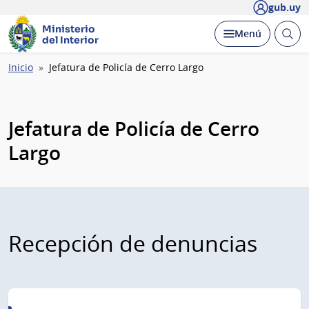
gub.uy
Ministerio
Abrir
Desplegar
Menú
del Interior
busc
Ruta
Inicio
Jefatura de Policía de Cerro Largo
de
navegación
Jefatura de Policía de Cerro
Largo
Recepción de denuncias