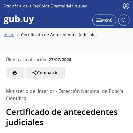
Sitio oficial de la República Oriental del Uruguay
Usu
gub.uy
Abrir
Desplegar
Menú
busc
Ruta
Inicio
Certificado de Antecedentes Judiciales
de
navegación
27/07/2026
Última actualización:
Compartir
Ministerio del Interior - Dirección Nacional de Policía
Científica
Certificado de antecedentes
judiciales