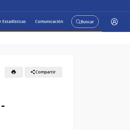
 Estadísticas
Comunicación
Buscar
Abrir
Acceso
buscador
Gub.u
y
Compartir
-