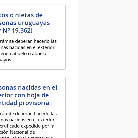
tos o nietas de
sonas uruguayas
y Nº 19.362)
trámite deberán hacerlo las
nas nacidas en el exterior
ienen abuelo o abuela
uayos.
sonas nacidas en el
erior con hoja de
ntidad provisoria
trámite deberán hacerlo las
nas nacidas en el exterior
ertificado expedido por la
ción Nacional de
ción, el cual expresa que