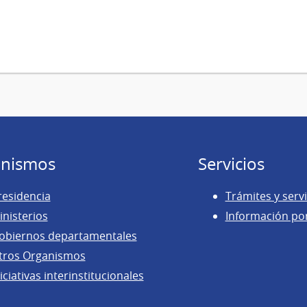
nismos
Servicios
residencia
Trámites y servi
inisterios
Información po
obiernos departamentales
tros Organismos
iciativas interinstitucionales