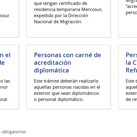
que tengan certificado de
“acred
residencia temporaria Mercosur,
perso
cosur
expedido por la Dirección
Nacional de Migración.
n el
Personas con carné de
Per
de
acreditación
la 
diplomática
Ref
o las
Este trámite deberán realizarlo
Este 
rior
aquellas personas nacidas en el
aquel
exterior que sean diplomáticos
exter
oral.
o personal diplomático.
de re
 obligatorios