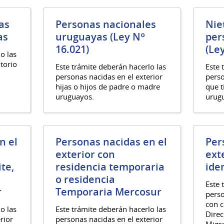
as
Personas nacionales
Nie
as
uruguayas (Ley Nº
per
16.021)
(Le
o las
itorio
Este trámite deberán hacerlo las
Este 
personas nacidas en el exterior
perso
hijas o hijos de padre o madre
que t
uruguayos.
urug
n el
Personas nacidas en el
Per
exterior con
ext
te,
residencia temporaria
ide
o residencia
Este 
r
Temporaria Mercosur
perso
con c
o las
Este trámite deberán hacerlo las
Direc
rior
personas nacidas en el exterior
Migra