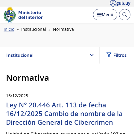
gub.uy
Ministerio
Abrir
Desplegar
Menú
del Interior
busc
Ruta
Inicio
Institucional
Normativa
de
navegación
Institucional
Filtros
Normativa
16/12/2025
Ley N° 20.446 Art. 113 de fecha
16/12/2025 Cambio de nombre de la
Dirección General de Cibercrimen
Unidad de Cibercrimen, creada por el artículo 107 de