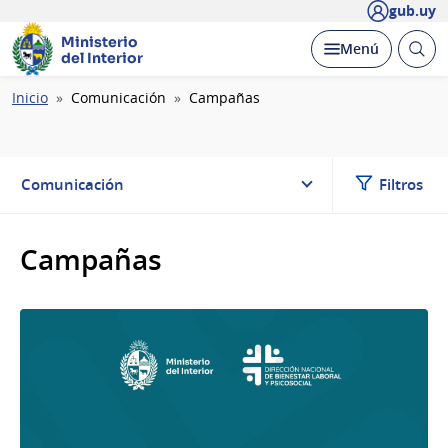
gub.uy
Ministerio
Abrir
Desplegar
Menú
del Interior
busc
Ruta
Inicio
Comunicación
Campañas
de
navegación
Comunicación
Filtros
Campañas