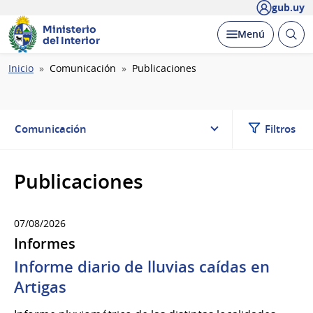
gub.uy
Ministerio
Abrir
Desplegar
Menú
del Interior
busc
Ruta
Inicio
Comunicación
Publicaciones
de
navegación
Comunicación
Filtros
Publicaciones
07/08/2026
Informes
Informe diario de lluvias caídas en
Artigas