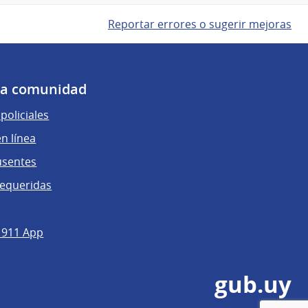
Reportar errores o sugerir mejoras
 la comunidad
policiales
n línea
usentes
requeridas
 911 App
gub.uy