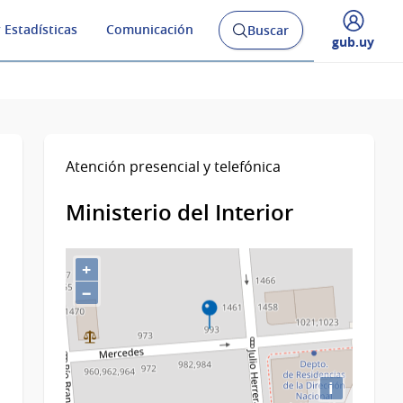
 Estadísticas
Comunicación
Buscar
Abrir
Desplegar
gub.uy
buscador
menú
y
de
Atención presencial y telefónica
Ministerio del Interior
+
−
i