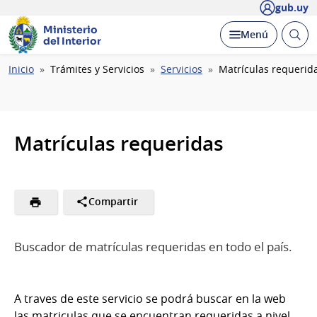
gub.uy
Ministerio
Abrir
Desplegar
Menú
del Interior
busc
Ruta
Inicio
Trámites y Servicios
Servicios
Matrículas requerid
de
navegación
Matrículas requeridas
Compartir
Buscador de matrículas requeridas en todo el país.
A traves de este servicio se podrá buscar en la web
las matriculas que se encuentran requeridas a nivel