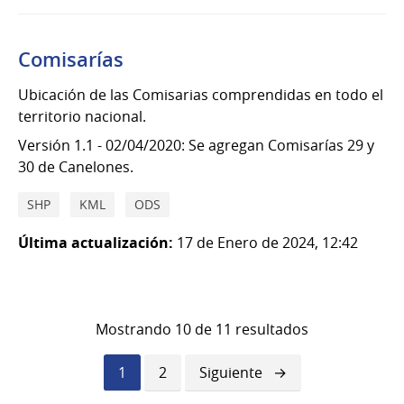
Comisarías
Ubicación de las Comisarias comprendidas en todo el
territorio nacional.
Versión 1.1 - 02/04/2020: Se agregan Comisarías 29 y
30 de Canelones.
SHP
KML
ODS
Última actualización:
17 de Enero de 2024, 12:42
Mostrando 10 de 11 resultados
Página
1
Página
2
Siguiente
Siguiente
actual
página