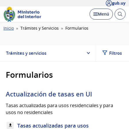
gub.uy
Ministerio
Abrir
Desplegar
Menú
del Interior
busc
Ruta
Inicio
Trámites y Servicios
Formularios
de
navegación
Trámites y servicios
Filtros
Formularios
Actualización de tasas en UI
Tasas actualizadas para usos residenciales y para
usos no residenciales
Tasas actualizadas para usos