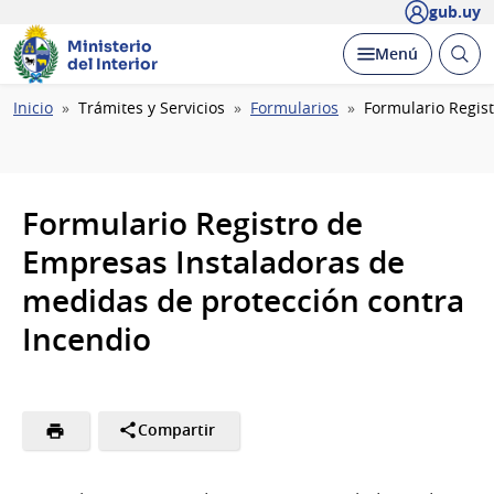
gub.uy
Ministerio
Abrir
Desplegar
Menú
del Interior
busc
Ruta
Inicio
Trámites y Servicios
Formularios
Formulario Regis
de
navegación
Formulario Registro de
Empresas Instaladoras de
medidas de protección contra
Incendio
Compartir