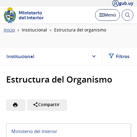
gub.uy
Ministerio
Abrir
Desplegar
Menú
del Interior
busc
Ruta
Inicio
Institucional
Estructura del organismo
de
navegación
Institucional
Filtros
Estructura del Organismo
Compartir
Ministerio del Interior