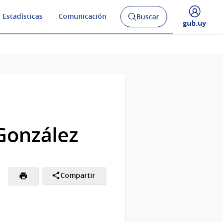
 Estadísticas
Comunicación
Buscar
Abrir
Desplegar
gub.uy
buscador
menú
y
de
 González
Compartir