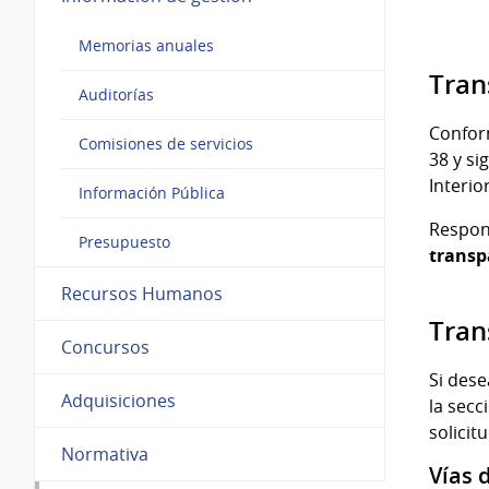
Memorias anuales
Tran
Auditorías
Conform
Comisiones de servicios
38 y si
Interior
Información Pública
Respon
Presupuesto
transp
Recursos Humanos
Tran
Concursos
Si dese
Adquisiciones
la secc
solicit
Normativa
Vías 