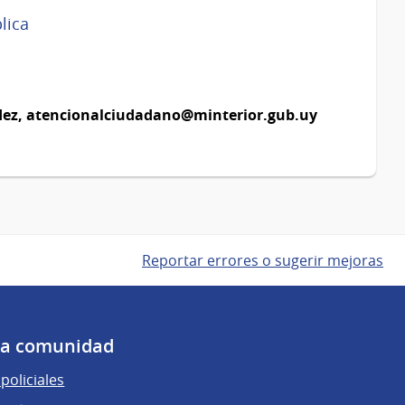
lica
dez,
atencionalciudadano@minterior.gub.uy
Reportar errores o sugerir mejoras
 la comunidad
policiales