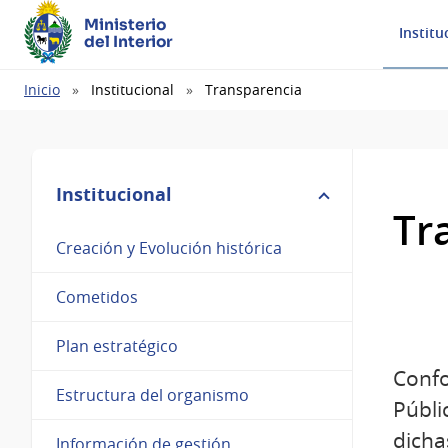
Ministerio
Institu
del Interior
Ruta
Inicio
Institucional
Transparencia
de
navegación
Institucional
Tr
Creación y Evolución histórica
Cometidos
Plan estratégico
Confo
Estructura del organismo
Públi
dicha
Información de gestión