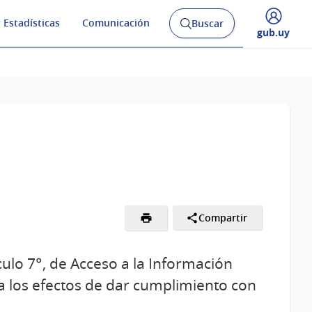
 Estadísticas
Comunicación
Buscar
Abrir
Desplegar
gub.uy
buscador
menú
y
de
Compartir
culo 7°, de Acceso a la Información
 a los efectos de dar cumplimiento con