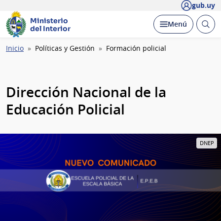
gub.uy
Ministerio
Abrir
Desplegar
Menú
del Interior
busc
Ruta
Inicio
Políticas y Gestión
Formación policial
de
navegación
Dirección Nacional de la
Educación Policial
DNEP