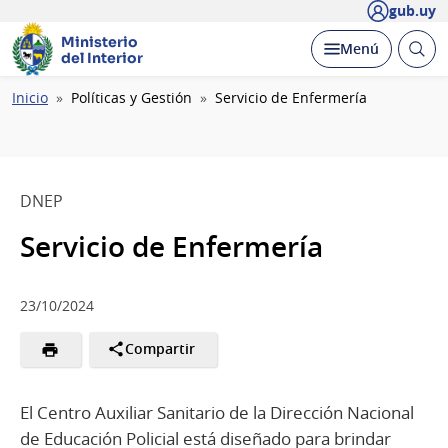
gub.uy
Ministerio
Abrir
Desplegar
Menú
del Interior
busc
Ruta
Inicio
Políticas y Gestión
Servicio de Enfermería
de
navegación
DNEP
Servicio de Enfermería
23/10/2024
Compartir
El Centro Auxiliar Sanitario de la Dirección Nacional
de Educación Policial está diseñado para brindar