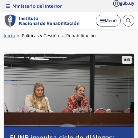
gub.uy
Ministerio del Interior
Menú
del
Ministerio
Instituto
Abrir
Desplegar
Menú
del
Nacional
de
Rehabilitación
busc
Interior
Ruta
Inicio
Políticas y Gestión
Rehabilitación
de
navegación
INR
El INR impulsa ciclo de diálogos: