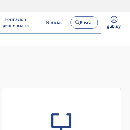
Formación
Noticias
Buscar
Abrir
penitenciaria
Desplegar
gub.uy
buscador
menú
y
de