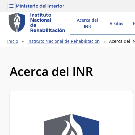
Ministerio del Interior
Menú
del
Instituto
Ministerio
Nacional
Acerca del
del
Visitas
Interior
de
INR
Rehabilitación
Ruta
Inicio
Instituto Nacional de Rehabilitación
Acerca del I
de
navegación
Acerca del INR