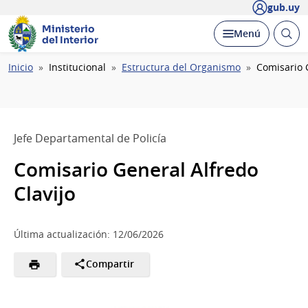
gub.uy
Ministerio
Abrir
Desplegar
Menú
del Interior
busc
Ruta
Inicio
Institucional
Estructura del Organismo
Comisario G
de
navegación
Jefe Departamental de Policía
Comisario General Alfredo
Clavijo
Última actualización: 12/06/2026
Compartir