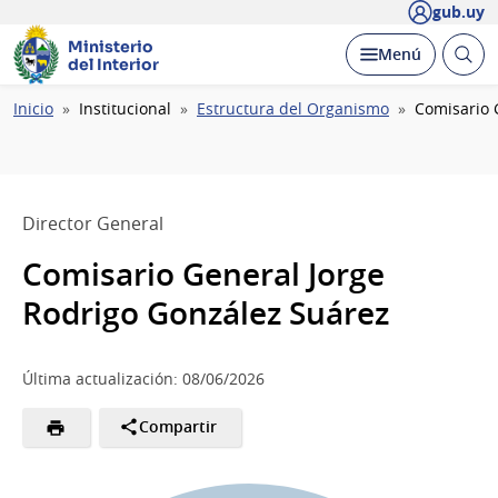
gub.uy
Ministerio
Abrir
Desplegar
Menú
del Interior
busc
Ruta
Inicio
Institucional
Estructura del Organismo
Comisario 
de
navegación
Director General
Comisario General Jorge
Rodrigo González Suárez
Última actualización: 08/06/2026
Compartir