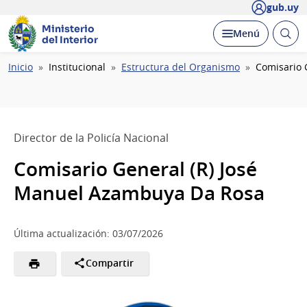
gub.uy
Ministerio
Abrir
Desplegar
Menú
del Interior
busc
Ruta
Inicio
Institucional
Estructura del Organismo
Comisario 
de
navegación
Director de la Policía Nacional
Comisario General (R) José
Manuel Azambuya Da Rosa
Última actualización: 03/07/2026
Compartir