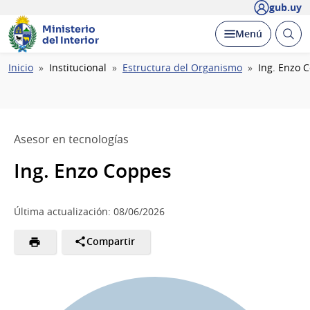
gub.uy
Ministerio
Abrir
Desplegar
Menú
del Interior
busc
Ruta
Inicio
Institucional
Estructura del Organismo
Ing. Enzo 
de
navegación
Asesor en tecnologías
Ing. Enzo Coppes
Última actualización: 08/06/2026
Compartir