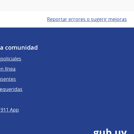
Reportar errores o sugerir mejoras
 la comunidad
policiales
n línea
usentes
requeridas
 911 App
gub.uy