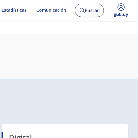
 Estadísticas
Comunicación
Buscar
Abrir
Desplegar
gub.uy
buscador
menú
y
de
Digital