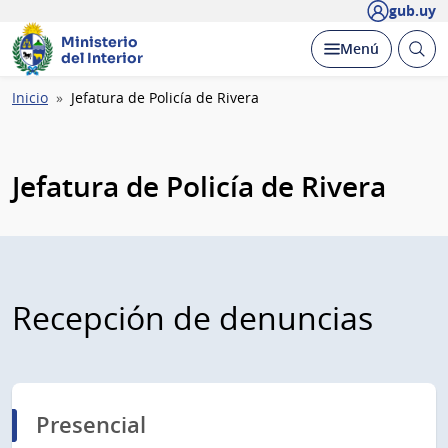
gub.uy
Ministerio
Abrir
Desplegar
Menú
del Interior
busc
Ruta
Inicio
Jefatura de Policía de Rivera
de
navegación
Jefatura de Policía de Rivera
Recepción de denuncias
Presencial