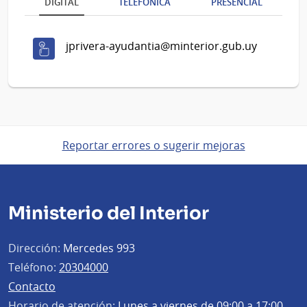
DIGITAL
TELEFÓNICA
PRESENCIAL
jprivera-ayudantia@minterior.gub.uy
Reportar errores o sugerir mejoras
Ministerio del Interior
Dirección:
Mercedes 993
Teléfono:
20304000
Contacto
Horario de atención:
Lunes a viernes de 09:00 a 17:00