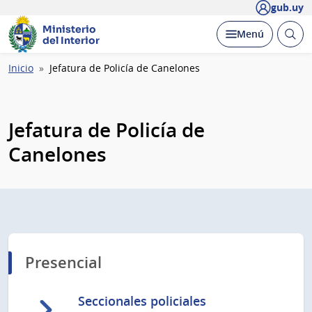
gub.uy
Ministerio
Abrir
Desplegar
Menú
del Interior
busc
Ruta
Inicio
Jefatura de Policía de Canelones
de
navegación
Jefatura de Policía de
Canelones
Presencial
Seccionales policiales