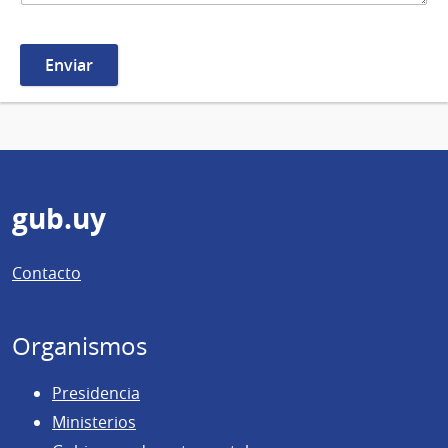
Pie
gub.uy
de
Contacto
página
Organismos
Presidencia
Ministerios