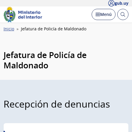
gub.uy
Ministerio
Abrir
Desplegar
Menú
del Interior
busc
Ruta
Inicio
Jefatura de Policía de Maldonado
de
navegación
Jefatura de Policía de
Maldonado
Recepción de denuncias