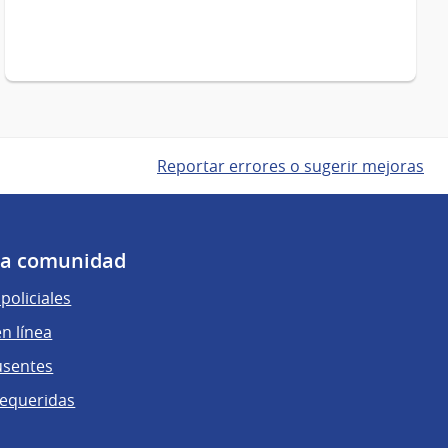
Reportar errores o sugerir mejoras
 la comunidad
policiales
n línea
usentes
requeridas