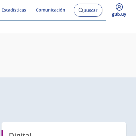
 Estadísticas
Comunicación
Buscar
Abrir
Desplegar
gub.uy
buscador
menú
y
de
Digital