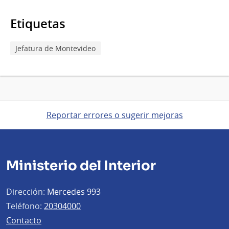
de
la
ciudadanía
Etiquetas
Jefatura de Montevideo
Reportar errores o sugerir mejoras
Ministerio del Interior
Dirección:
Mercedes 993
Teléfono:
20304000
Contacto