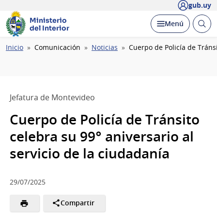
gub.uy
Ministerio
Abrir
Desplegar
Menú
del Interior
busc
Ruta
Inicio
Comunicación
Noticias
Cuerpo de Policía de Tráns
de
navegación
Jefatura de Montevideo
Cuerpo de Policía de Tránsito
celebra su 99° aniversario al
servicio de la ciudadanía
29/07/2025
Compartir