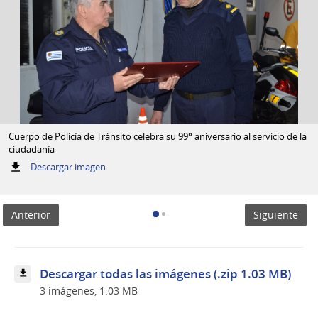
Cuerpo de Policía de Tránsito celebra su 99° aniversario al servicio de la
ciudadanía
:
Descargar imagen
Cuerpo
de
Policía
Anterior
Siguiente
de
Tránsito
celebra
su
99°
Descargar todas las imágenes (.zip 1.03 MB)
aniversario
3 imágenes, 1.03 MB
al
servicio