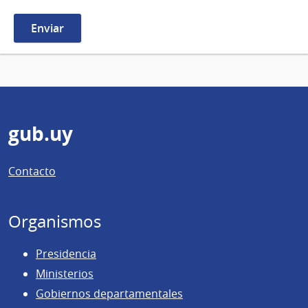
Pie
gub.uy
de
Contacto
página
Organismos
Presidencia
Ministerios
Gobiernos departamentales