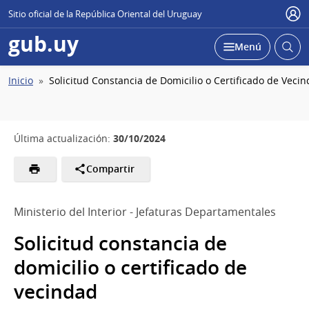
Sitio oficial de la República Oriental del Uruguay
Usu
gub.uy
Abrir
Desplegar
Menú
busc
Ruta
Inicio
Solicitud Constancia de Domicilio o Certificado de Veci
de
navegación
30/10/2024
Última actualización:
Compartir
Ministerio del Interior - Jefaturas Departamentales
Solicitud constancia de
domicilio o certificado de
vecindad