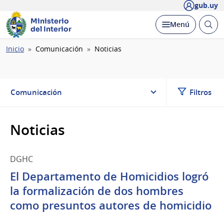
gub.uy
Ministerio
Abrir
Desplegar
Menú
del Interior
busc
Ruta
Inicio
Comunicación
Noticias
de
navegación
Comunicación
Filtros
Noticias
DGHC
El Departamento de Homicidios logró
la formalización de dos hombres
como presuntos autores de homicidio