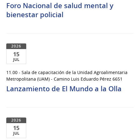
Foro Nacional de salud mental y
del
bienestar policial
2026
2026
15
JUL
15
11.00 - Sala de capacitación de la Unidad Agroalimentaria
de
Metropolitana (UAM) - Camino Luis Eduardo Pérez 6651
Jul
Lanzamiento de El Mundo a la Olla
del
2026
2026
15
JUL