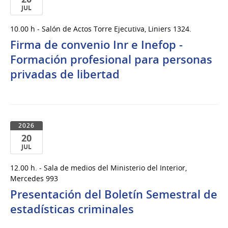
JUL
20
10.00 h - Salón de Actos Torre Ejecutiva, Liniers 1324.
de
Firma de convenio Inr e Inefop -
Jul
del
Formación profesional para personas
2026
privadas de libertad
2026
20
JUL
20
12.00 h. - Sala de medios del Ministerio del Interior,
de
Mercedes 993
Jul
Presentación del Boletín Semestral de
del
estadísticas criminales
2026