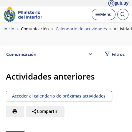
gub.uy
Ministerio
Abrir
Desplegar
Menú
del Interior
busc
Ruta
Inicio
Comunicación
Calendario de actividades
Actividad
de
navegación
Comunicación
Filtros
Actividades anteriores
Acceder al calendario de próximas actividades
Compartir