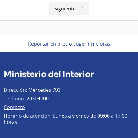
Siguiente
Siguiente
página
Reportar errores o sugerir mejoras
Ministerio del Interior
Dirección:
Mercedes 993
Teléfono:
20304000
Contacto
Horario de atención:
Lunes a viernes de 09:00 a 17:00
horas.