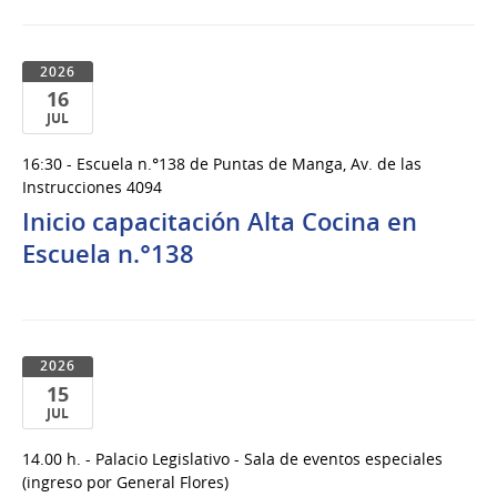
2026
16
JUL
16
16:30 - Escuela n.°138 de Puntas de Manga, Av. de las
de
Instrucciones 4094
Jul
Inicio capacitación Alta Cocina en
del
Escuela n.°138
2026
2026
15
JUL
15
14.00 h. - Palacio Legislativo - Sala de eventos especiales
de
(ingreso por General Flores)
Jul