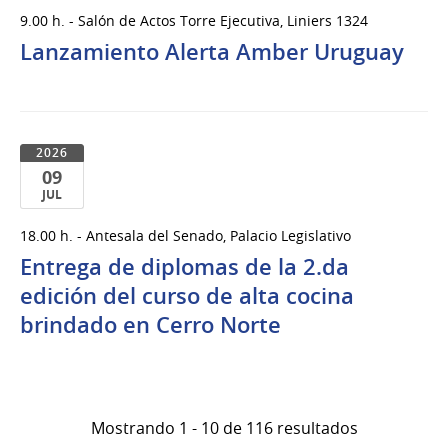
15
9.00 h. - Salón de Actos Torre Ejecutiva, Liniers 1324
de
Lanzamiento Alerta Amber Uruguay
Jul
del
2026
2026
09
JUL
09
18.00 h. - Antesala del Senado, Palacio Legislativo
de
Entrega de diplomas de la 2.da
Jul
del
edición del curso de alta cocina
2026
brindado en Cerro Norte
Mostrando 1 - 10 de 116 resultados