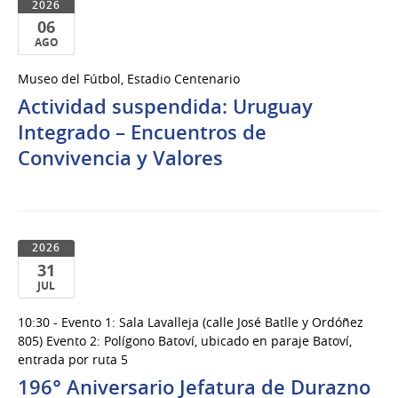
2026
06
AGO
06
Museo del Fútbol, Estadio Centenario
de
Actividad suspendida: Uruguay
Ago
del
Integrado – Encuentros de
2026
Convivencia y Valores
2026
31
JUL
31
10:30 - Evento 1: Sala Lavalleja (calle José Batlle y Ordóñez
de
805) Evento 2: Polígono Batoví, ubicado en paraje Batoví,
Jul
entrada por ruta 5
del
196° Aniversario Jefatura de Durazno
2026