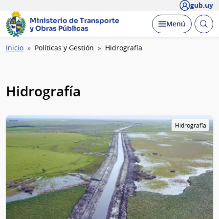
gub.uy
Ministerio de Transporte
Abrir
Desplegar
Menú
y Obras Públicas
busc
Ruta
Inicio
Políticas y Gestión
Hidrografía
de
navegación
Hidrografía
Hidrografía