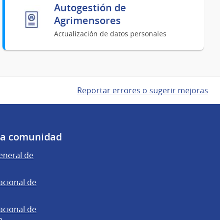
Autogestión de
Agrimensores
Actualización de datos personales
Reportar errores o sugerir mejoras
 la comunidad
eneral de
acional de
acional de
a