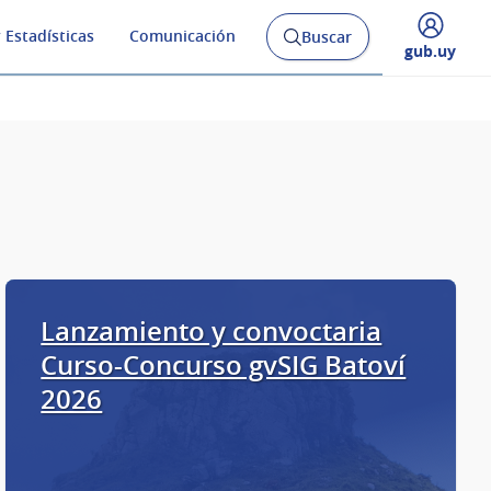
 Estadísticas
Comunicación
Buscar
Abrir
Desplegar
gub.uy
buscador
menú
y
de
Lanzamiento y convoctaria
Curso-Concurso gvSIG Batoví
2026