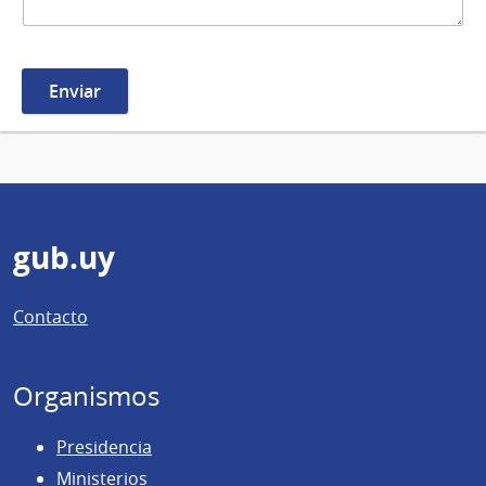
Pie
gub.uy
de
Contacto
página
Organismos
Presidencia
Ministerios