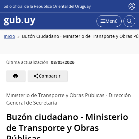
Sitio oficial de la República Oriental del Uruguay
Usu
gub.uy
Abrir
Desplegar
Menú
busc
Ruta
Inicio
Buzón Ciudadano - Ministerio de Transporte y Obras Pú
de
navegación
08/05/2026
Última actualización:
Compartir
Ministerio de Transporte y Obras Públicas - Dirección
General de Secretaría
Buzón ciudadano - Ministerio
de Transporte y Obras
Públicas