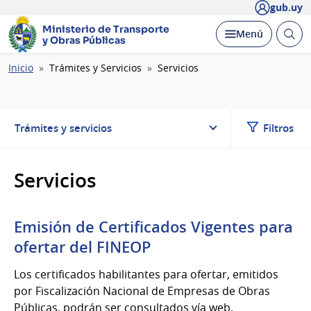
gub.uy
Ministerio de Transporte
Abrir
Desplegar
Menú
y Obras Públicas
busc
Ruta
Inicio
Trámites y Servicios
Servicios
de
navegación
Trámites y servicios
Filtros
Servicios
Emisión de Certificados Vigentes para
ofertar del FINEOP
Los certificados habilitantes para ofertar, emitidos
por Fiscalización Nacional de Empresas de Obras
Públicas, podrán ser consultados vía web.