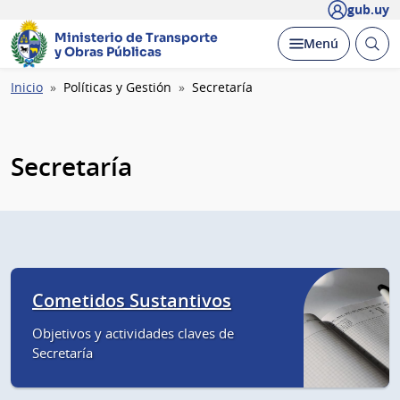
gub.uy
Ministerio de Transporte
Abrir
Desplegar
Menú
y Obras Públicas
busc
Ruta
Inicio
Políticas y Gestión
Secretaría
de
navegación
Secretaría
Cometidos Sustantivos
Objetivos y actividades claves de
Secretaría