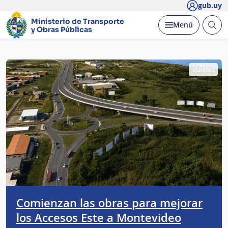
gub.uy
Ministerio de Transporte
Abrir
Desplegar
Menú
y Obras Públicas
busc
Página
Vialidad
principal
Comienzan las obras para mejorar
los Accesos Este a Montevideo