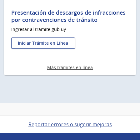
Pago
de
Presentación de descargos de infracciones
sanciones
por contravenciones de tránsito
y
Ingresar al trámite gub uy
cuotas
de
convenios
Iniciar Trámite en Línea
existentes
:
Presentación
de
Más trámites en línea
descargos
de
infracciones
por
contravenciones
de
tránsito
Reportar errores o sugerir mejoras