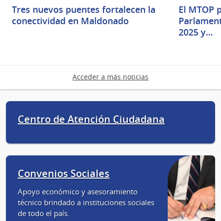
Tres nuevos puentes fortalecen la
El MTOP p
conectividad en Maldonado
Parlament
2025 y…
Acceder a más noticias
Centro de Atención Ciudadana
Convenios Sociales
Apoyo económico y asesoramiento
técnico brindado a instituciones sociales
de todo el país.