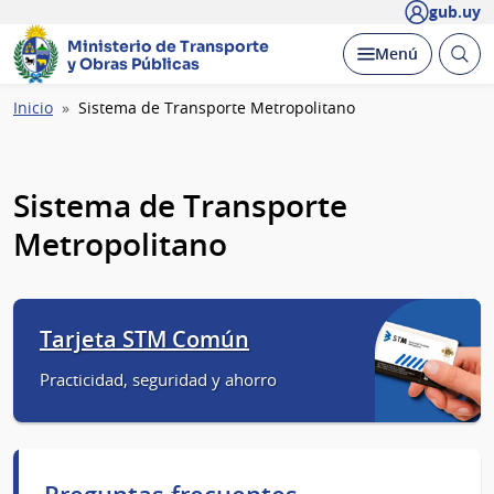
gub.uy
Ministerio de Transporte
Abrir
Desplegar
Menú
y Obras Públicas
busc
Ruta
Inicio
Sistema de Transporte Metropolitano
de
navegación
Sistema de Transporte
Metropolitano
Tarjeta STM Común
Practicidad, seguridad y ahorro