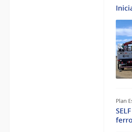
Inic
Plan E
SELF
ferr