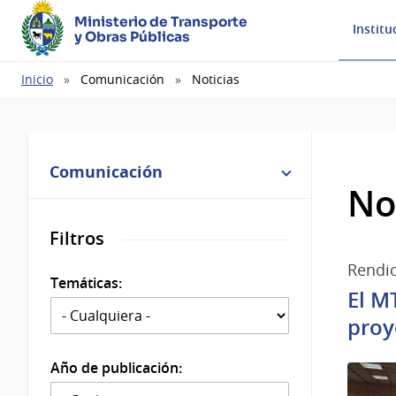
Ministerio de Transporte
Institu
y Obras Públicas
Ruta
Inicio
Comunicación
Noticias
de
navegación
Comunicación
No
Filtros
Rendic
Temáticas:
El M
proy
Año de publicación: