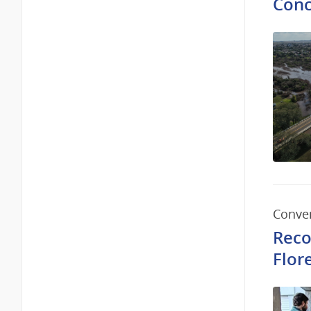
Conc
Conven
Reco
Flor