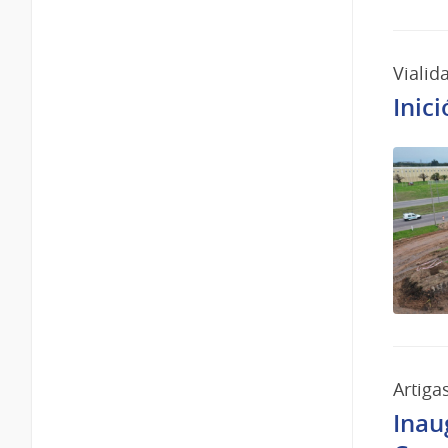
Vialid
Inic
Artiga
Inau