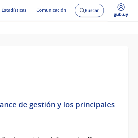
 Estadísticas
Comunicación
Buscar
Abrir
Desplegar
gub.uy
buscador
menú
y
de
nce de gestión y los principales