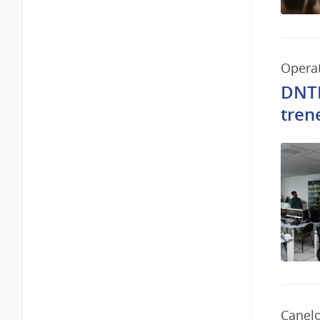
Operat
DNTF
tren
Canel