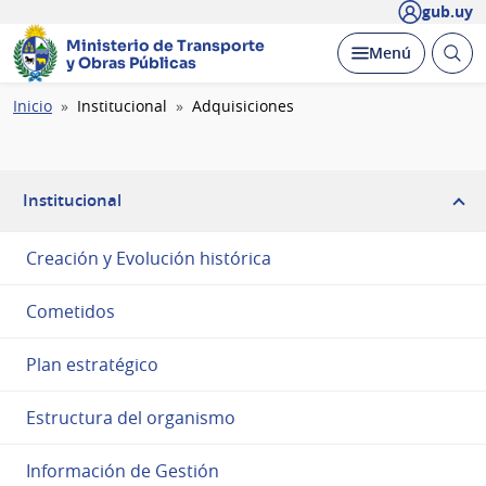
gub.uy
Ministerio de Transporte
Abrir
Desplegar
Menú
y Obras Públicas
busc
Ruta
Inicio
Institucional
Adquisiciones
de
navegación
Institucional
Creación y Evolución histórica
Cometidos
Plan estratégico
Estructura del organismo
Información de Gestión