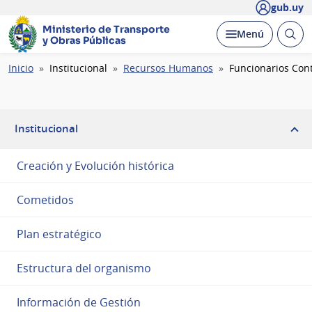
gub.uy
Ministerio de Transporte
Abrir
Desplegar
Menú
y Obras Públicas
busc
Ruta
Inicio
Institucional
Recursos Humanos
Funcionarios Con
de
navegación
Institucional
Creación y Evolución histórica
Cometidos
Plan estratégico
Estructura del organismo
Información de Gestión