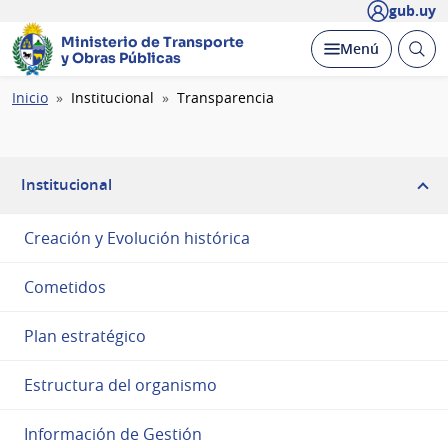
gub.uy
Ministerio de Transporte
Abrir
Desplegar
Menú
y Obras Públicas
busc
Ruta
Inicio
Institucional
Transparencia
de
navegación
Institucional
Creación y Evolución histórica
Cometidos
Plan estratégico
Estructura del organismo
Información de Gestión