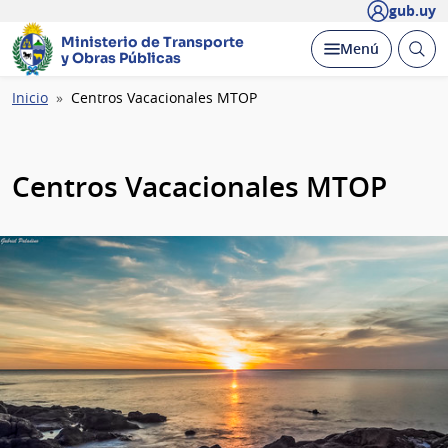
gub.uy
Ministerio de Transporte
Abrir
Desplegar
Menú
y Obras Públicas
busc
Ruta
Inicio
Centros Vacacionales MTOP
de
navegación
Centros Vacacionales MTOP