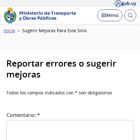
gub.uy
Ministerio de Transporte
Abrir
Desplegar
Menú
y Obras Públicas
busc
Ruta
Inicio
Sugerir Mejoras Para Este Sitio
de
navegación
Reportar errores o sugerir
mejoras
Todos los campos indicados con * son obligatorios
Comentario: *