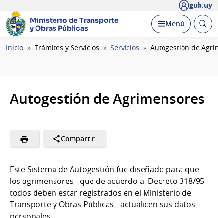
gub.uy
Ministerio de Transporte
Abrir
Desplegar
Menú
y Obras Públicas
busc
Ruta
Inicio
Trámites y Servicios
Servicios
Autogestión de Agr
de
navegación
Autogestión de Agrimensores
Compartir
Este Sistema de Autogestión fue diseñado para que
los agrimensores - que de acuerdo al Decreto 318/95
todos deben estar registrados en el Ministerio de
Transporte y Obras Públicas - actualicen sus datos
personales.