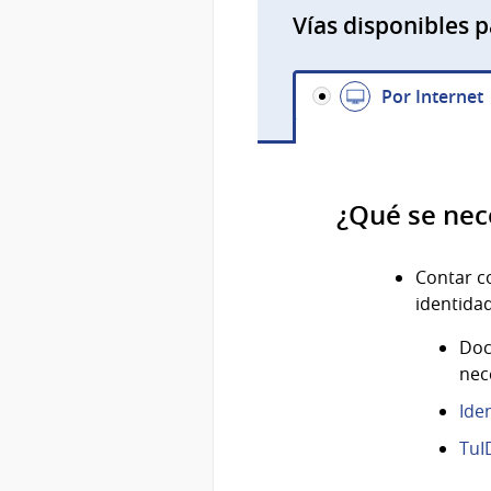
Vías disponibles p
Por Internet
¿Qué se nec
Contar 
identida
Doc
nec
Ide
TuI