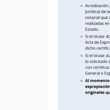
Acreditación 
Jurídica) de l
notarial que 
realizadas en
Estado.
Si el titular 
Acta de Expro
dicho certifi
Si el titular
lo solicitado
con certifica
General o Esp
Al momento d
expropiación
originales q