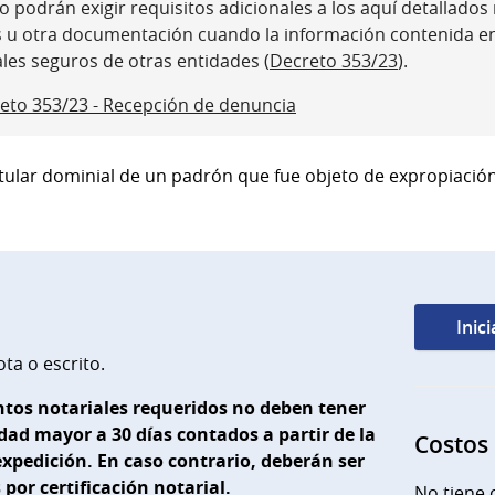
 podrán exigir requisitos adicionales a los aquí detallados ni
s u otra documentación cuando la información contenida e
ales seguros de otras entidades (
Decreto 353/23
).
eto 353/23 - Recepción de denuncia
 titular dominial de un padrón que fue objeto de expropiació
Inic
ta o escrito.
tos notariales requeridos no deben tener
ad mayor a 30 días contados a partir de la
Costos
expedición. En caso contrario, deberán ser
por certificación notarial.
No tiene 