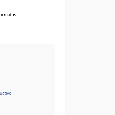
 formatos
ructivo
.