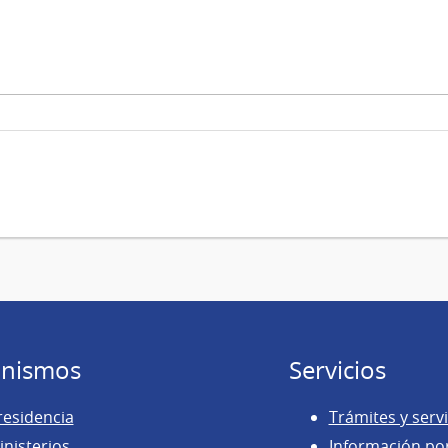
nismos
Servicios
residencia
Trámites y servi
inisterios
Información po