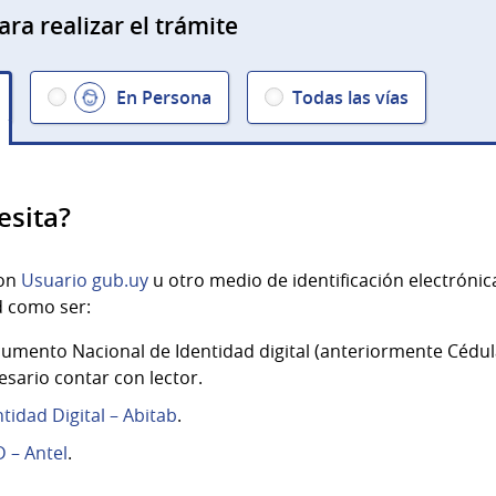
ara realizar el trámite
En Persona
Todas las vías
esita?
con
Usuario gub.uy
u otro medio de identificación electróni
d como ser:
umento Nacional de Identidad digital (anteriormente Cédula
esario contar con lector.
ntidad Digital – Abitab
.
D – Antel
.