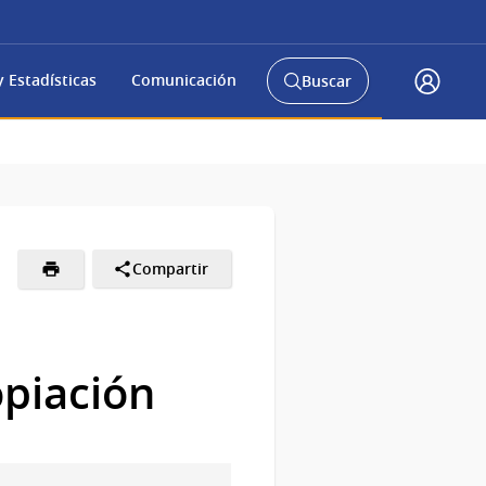
 Estadísticas
Comunicación
Buscar
Abrir
Acceso
buscador
Gub.u
y
Compartir
opiación