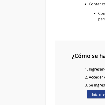
Contar c
Con
per
¿Cómo se h
Ingresand
Acceder c
Se ingres
Iniciar 